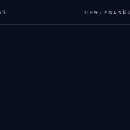
筑後
料金
施工実績
お客様